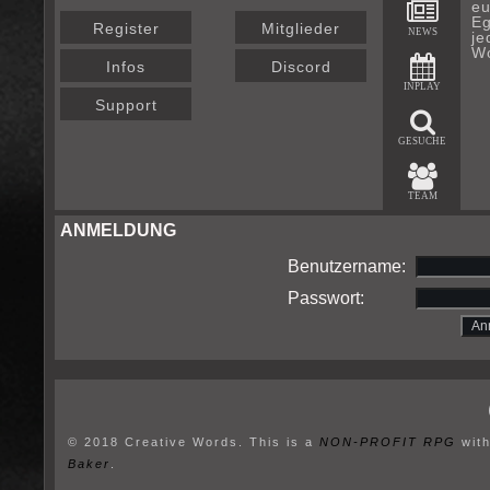
eu
Eg
Register
Mitglieder
NEWS
je
Wo
Infos
Discord
INPLAY
Support
GESUCHE
TEAM
ANMELDUNG
Benutzername:
Passwort:
© 2018 Creative Words. This is a
NON-PROFIT RPG
wit
Baker
.