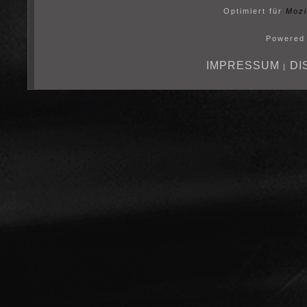
Optimiert für
Mozi
Powered
IMPRESSUM
DI
|