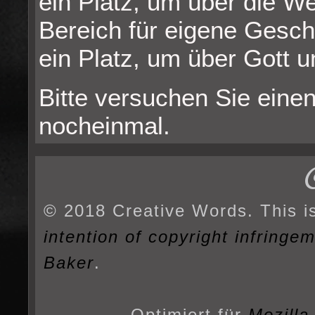
ein Platz, um über die W
Bereich für eigene Gesch
ein Platz, um über Gott u
Bitte versuchen Sie einen
nocheinmal.
© 2018 Creative Words. This i
intention of copyright infringe
Baker
.
Optimiert für
Mozilla