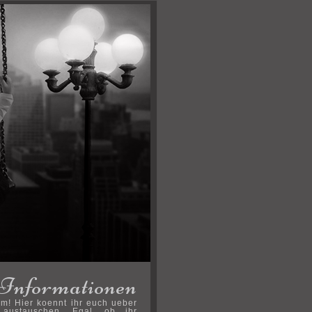
Informationen
m! Hier koennt ihr euch ueber
austauschen. Egal, ob ihr
Bei Fragen & Problemen steht das