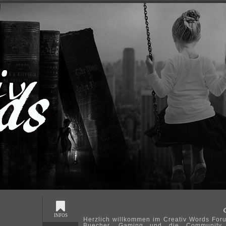
INFOS
Herzlich willkommen im Creativ Words Foru
Buecher, Gaming und die Community 