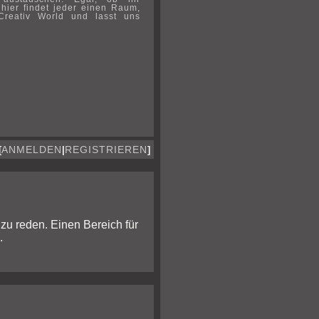
Forum in Bearbeitu
11.14-02.15
12.10.2024
 hier findet jeder einen Raum,
Aktive Teammitglieder sind:
Creativ World und lasst uns
PLOTS:
C
ANMELDEN
REGISTRIEREN
[
|
]
 zu reden. Einen Bereich für
.